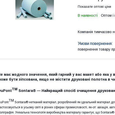
Показати оптові ціни
В наявності
Оптом і 
Компанія тимчасово 
повернення товару п
е має жодного значення, який гарний у вас макет або яка у
оже бути зіпсована, якщо не містити друковані полотна в ч
TM
DuPont
Sontara® — Найкращий спосіб очищення друкован
TM
uPont
Sontara® нетканий матеріал, розроблений як ідеальний матеріал д
астосовується в усьому світі в різних сферах промисловості, як-от: авіація, 
оліграфія. Унікальна технологія виробництва матеріалу гарантує, що Sontara®