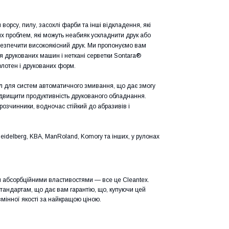
орсу, пилу, засохлі фарби та інші відкладення, які
х проблем, які можуть неабияк ускладнити друк або
езпечити високоякісний друк. Ми пропонуємо вам
я друкованих машин і неткані серветки Sontara®
олотен і друкованих форм.
л для систем автоматичного змивання, що дає змогу
підвищити продуктивність друкованого обладнання.
 розчинники, водночас стійкий до абразивів і
idelberg, KBA, ManRoland, Komory та інших, у рулонах
ми абсорбційними властивостями — все це Cleantex.
стандартам, що дає вам гарантію, що, купуючи цей
змінної якості за найкращою ціною.