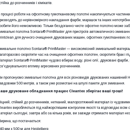
 стійка до розчинників і хімікатів.
 процесі роботи на офсетному гумотканевому полотні накопичуються частинки в
ризводять до нерівномірного накладання фарби, марашок та інших непотрібни
робити його неможливою. Тільки бездоганно чисте офсетне полотно може заб
мивальні полотна Sontara® PrintMaster для пристроїв автоматичного змиванн
rintclean для ручного очищення друкованих машин, офсетних гумотканевих п
мивальне полотно Sontara® PrintMaster — високоякісний змивальний матеріа
агаторазово скоротити час на очищення офсетних полотен, скоротити брак і 
атеріал Sontara® PrintMaster чудово вбирає воду, різні олії, друковані фарби,
оз'єднувального впливу агресивних розчинників.
и пропонуємо змивальні полотна для всіх різновидів друкованих нашивний He
авдовжки 500 метрів, а також уже розмотані на шпулі пакети для змивання.
аше друковане обладнання працює Cleantex зберігає ваші гроші!
іцний, стійкий до розчинників, нетканий, малорозтяжний матеріал із чудови
leantex виробляється під найжорсткішим контролем якості та відповідає всім 
атеріал сьогодні, завтра або за кілька років, ви завжди отримаєте матеріал не
ирина, що постачається:
40 мм х 500 м для Heidelberg