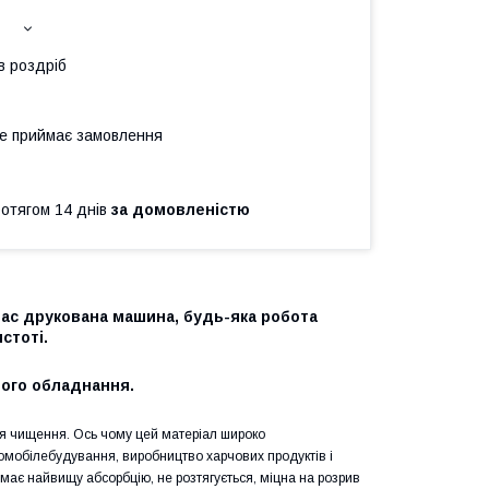
в роздріб
не приймає замовлення
ротягом 14 днів
за домовленістю
 вас друкована машина, будь-яка робота
истоті.
ого обладнання.
ля чищення. Ось чому цей матеріал широко
автомобілебудування, виробництво харчових продуктів і
 має найвищу абсорбцію, не розтягується, міцна на розрив