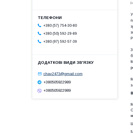
і
У
п
+380 (57) 754-30-80
з
з
+380 (50) 592-29-89
P
+380 (97) 592-57-39
З
б
М
р
chav2473@gmail.com
М
+380505922989
з
+380505922989
В
М
C
м
Ш
5