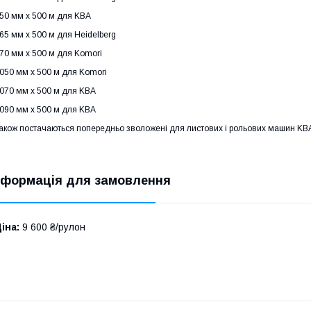
50 мм х 500 м для KBA
65 мм х 500 м для Heidelberg
70 мм х 500 м для Komori
050 мм х 500 м для Komori
070 мм х 500 м для KBA
090 мм х 500 м для KBA
акож постачаються попередньо зволожені для листових і рольових машин KBA,
нформація для замовлення
іна:
9 600 ₴/рулон