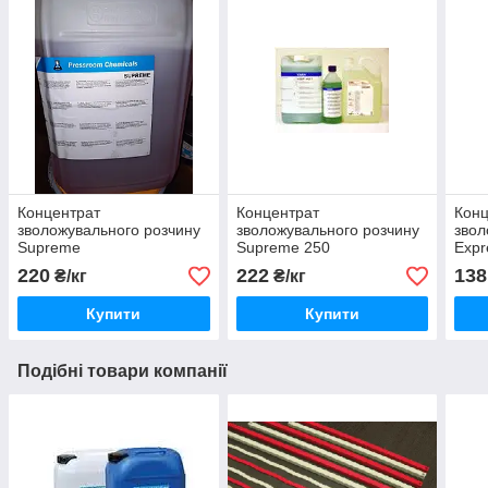
Концентрат
Концентрат
Конц
зволожувального розчину
зволожувального розчину
звол
Supreme
Supreme 250
Expr
220
222
138
₴/кг
₴/кг
Купити
Купити
Подібні товари компанії