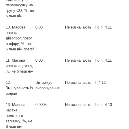
перерахунку на
групу СО, %, не
більш ніж
10. Масова
0,03
Не визначають
По п. 4.11
частка
діізопропіловог
о ефіру, %, не
більш ніж gosts/
11. Масова
0,03
Не визначають
По п. 4.11
частка ацетону,
%, не більш ніж
12.
Витримує
Не визначають
П.4.12
Змішуваність із
випробування
водою
13. Масова
0,0005
Не визначають
По п. 4.13
частка
нелеткого
залишку, %, не
більш ніж