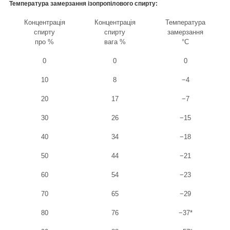
Температура замерзання ізопропілового спирту:
Концентрація
Концентрація
Температура
спирту
спирту
замерзання
про %
вага %
°C
0
0
0
10
8
−4
20
17
−7
30
26
−15
40
34
−18
50
44
−21
60
54
−23
70
65
−29
80
76
−37*