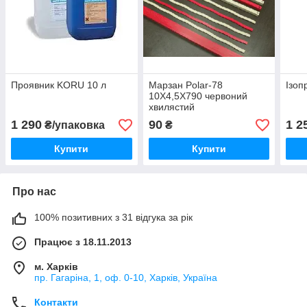
Проявник KORU 10 л
Марзан Polar-78
Ізоп
10X4,5X790 червоний
хвилястий
1 290
90
1 2
₴/упаковка
₴
Купити
Купити
Про нас
100% позитивних з 31 відгука за рік
Працює з 18.11.2013
м. Харків
пр. Гагаріна, 1, оф. 0-10, Харків, Україна
Контакти