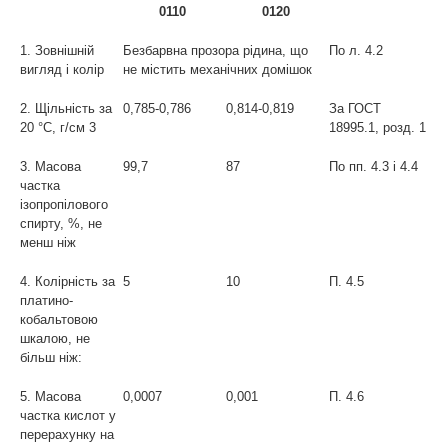
0110
0120
1. Зовнішній
Безбарвна прозора рідина, що
По л. 4.2
вигляд і колір
не містить механічних домішок
2. Щільність за
0,785-0,786
0,814-0,819
За ГОСТ
20 °C, г/см
3
18995.1, розд. 1
3. Масова
99,7
87
По пп. 4.3 і 4.4
частка
ізопропілового
спирту, %, не
менш ніж
4. Колірність за
5
10
П. 4.5
платино-
кобальтовою
шкалою, не
більш ніж:
5. Масова
0,0007
0,001
П. 4.6
частка кислот у
перерахунку на