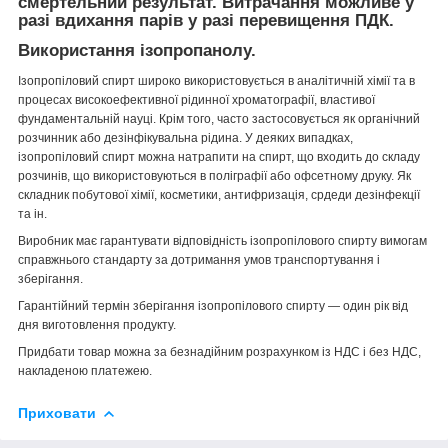
смертельний результат. Витрачання можливе у
разі вдихання парів у разі перевищення ПДК.
Використання ізопропанолу.
Ізопропіловий спирт широко використовується в аналітичній хімії та в
процесах високоефективної рідинної хроматографії, властивої
фундаментальній науці. Крім того, часто застосовується як органічний
розчинник або дезінфікувальна рідина. У деяких випадках,
ізопропіловий спирт можна натрапити на спирт, що входить до складу
розчинів, що використовуються в поліграфії або офсетному друку. Як
складник побутової хімії, косметики, антифризація, срдеди дезінфекції
та ін.
Виробник має гарантувати відповідність ізопропілового спирту вимогам
справжнього стандарту за дотримання умов транспортування і
зберігання.
Гарантійний термін зберігання ізопропілового спирту — один рік від
дня виготовлення продукту.
Придбати товар можна за безнадійним розрахунком із НДС і без НДС,
накладеною платежею.
Приховати