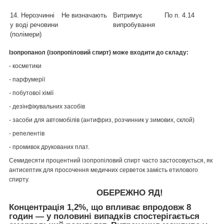
14. Нерозчинні
Не визначають
Витримує
По п. 4.14
у воді речовини
випробування
(полімери)
Ізопропанол (ізопропіловий спирт) може входити до складу:
- косметики
- парфумерії
- побутової хімії
- дезінфікувальних засобів
- засоби для автомобілів (антифриз, розчинник у зимових, склой)
- репелентів
- промивок друкованих плат.
Семидесяти процентний ізопропіловий спирт часто застосовується, як
антисептик для просочення медичних серветок замість етилового
спирту.
ОБЕРЕЖНО ЯД!
Концентрація 1,2%, що впливає впродовж 8
годин — у половині випадків спостерігається