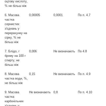
оцтову кислоту,
% не більш ніж
6. Масова
0,00005
0,0001
По п. 4.7
частка
сернистих
з'єднань у
перерахунку на
сірку, % не
більш ніж
7. Блідо, г
0,006
Не визначають
По 4.8
брому на 100 г
спирту, не
більш ніж
8. Масова
0,15
Не визначають
По п. 4.9
частка води, %,
не більш ніж
9. Масова
Не визначають
0,8
По п. 4.10
частка
карбонільних
з'єднань у