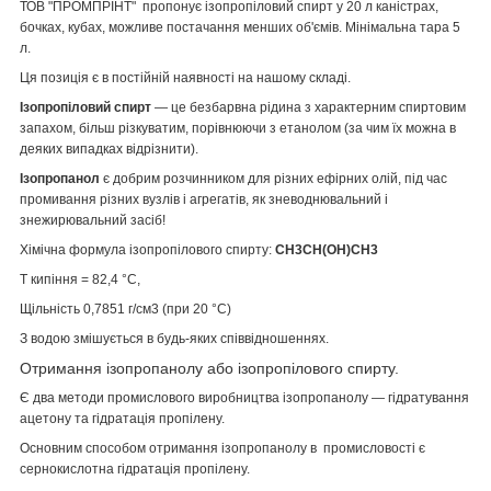
ТОВ "ПРОМПРІНТ" пропонує ізопропіловий спирт у 20 л каністрах,
бочках, кубах, можливе постачання менших об'ємів. Мінімальна тара 5
л.
Ця позиція є в постійній наявності на нашому складі.
Ізопропіловий спирт
— це безбарвна рідина з характерним спиртовим
запахом, більш різкуватим, порівнюючи з етанолом (за чим їх можна в
деяких випадках відрізнити).
Ізопропанол
є добрим розчинником для різних ефірних олій, під час
промивання різних вузлів і агрегатів, як зневоднювальний і
знежирювальний засіб!
Хімічна формула ізопропілового спирту:
CH3CH(OH)CH3
T кипіння = 82,4 °C,
Щільність 0,7851 г/см3 (при 20 °C)
З водою змішується в будь-яких співвідношеннях.
Отримання ізопропанолу або ізопропілового спирту.
Є два методи промислового виробництва ізопропанолу — гідратування
ацетону та гідратація пропілену.
Основним способом отримання ізопропанолу в промисловості є
сернокислотна гідратація пропілену.