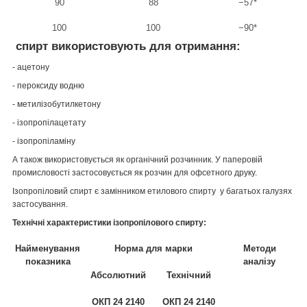
90
88
−57*
100
100
−90*
спирт використовують для отримання:
- ацетону
- пероксиду водню
- метилізобутилкетону
- ізопропілацетату
- ізопропіламіну
А також використовується як органічний розчинник. У паперовій
промисловості застосовується як розчин для офсетного друку.
Ізопропіловий спирт є замінником етилового спирту у багатьох галузях
застосування.
Технічні характеристики ізопропілового спирту:
Найменування
Норма для марки
Методи
показника
аналізу
Абсолютний
Технічний
ОКП 24 2140
ОКП 24 2140