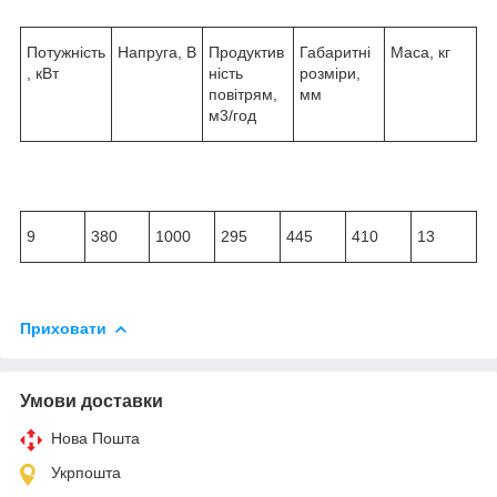
Потужність
Напруга, В
Продуктив
Габаритні
Маса, кг
, кВт
ність
розміри,
повітрям,
мм
м
3
/год
9
380
1000
295
445
410
13
Приховати
Умови доставки
Нова Пошта
Укрпошта