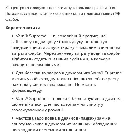
Концентрат зволожувального розчину загального призначення.
Підходить для всіх листових офсетних машин, для звичайних і УФ-
фарбок.
Характеристики
Varn® Supreme — високоякісний продукт, що
забезпечує підвищену чіткість друку та гарантує
швидкий і чистий запуск тиражу з чималим зниженням
витрати фарби. Через знижену витрату води та фарби,
відбитки виходять із машини сухішими, а кольори
виходять насиченішими.
Для безпеки та здоров'я друкованика Varn® Supreme
містить у собі складну технологію, що запобігає росту
бактерій у системі зволоження. Не містить
формальдегіду.
Varn® Supreme — повністю біодеструктивна домішка,
що не піниться, для часткової заміни спирту у
зволожувальному розчині.
Часткова (або повна в деяких випадках) заміна
спирту можлива в друкованих машинах, обладнаних
нескладними системами зволоження.