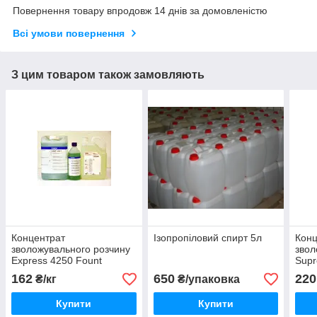
Повернення товару впродовж 14 днів за домовленістю
Всі умови повернення
З цим товаром також замовляють
Концентрат
Ізопропіловий спирт 5л
Конц
зволожувального розчину
звол
Express 4250 Fount
Sup
162
650
220
₴/кг
₴/упаковка
Купити
Купити