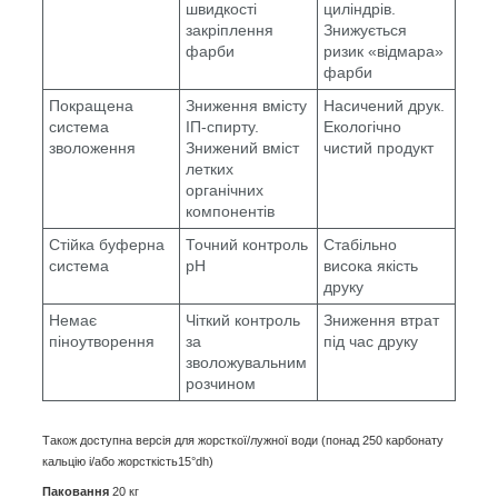
швидкості
циліндрів.
закріплення
Знижується
фарби
ризик «відмара»
фарби
Покращена
Зниження вмісту
Насичений друк.
система
ІП-спирту.
Екологічно
зволоження
Знижений вміст
чистий продукт
летких
органічних
компонентів
Стійка буферна
Точний контроль
Стабільно
система
рH
висока якість
друку
Немає
Чіткий контроль
Зниження втрат
піноутворення
за
під час друку
зволожувальним
розчином
Також доступна версія для жорсткої/лужної води (понад 250 карбонату
кальцію і/або жорсткість15°dh)
Паковання
20 кг