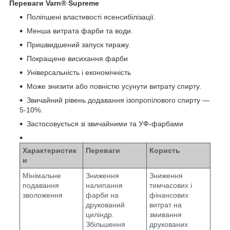
Переваги Varn® Supreme
Поліпшені властивості ясенсибілізації.
Менша витрата фарби та води.
Пришвидшений запуск тиражу.
Покращене висихання фарби
Універсальність і економічність
Може знизити або повністю усунути витрату спирту.
Звичайний рівень додавання ізопропілового спирту —
5-10%.
Застосовується зі звичайними та УФ-фарбами
Характеристик
Переваги
Користь
и
Мінімальне
Зниження
Зниження
подавання
налипання
тимчасових і
зволоження
фарби на
фінансових
друкований
витрат на
циліндр.
змивання
Збільшення
друкованих