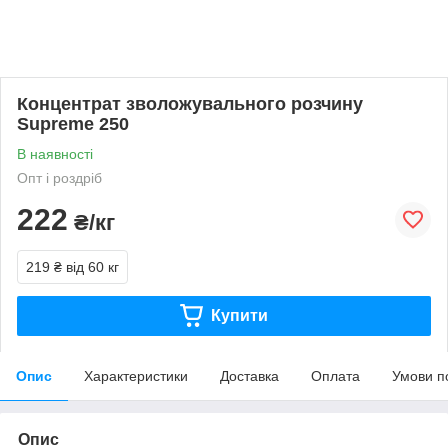
Концентрат зволожувального розчину
Supreme 250
В наявності
Опт і роздріб
222
₴/кг
219 ₴
від 60 кг
Купити
Опис
Характеристики
Доставка
Оплата
Умови п
Опис