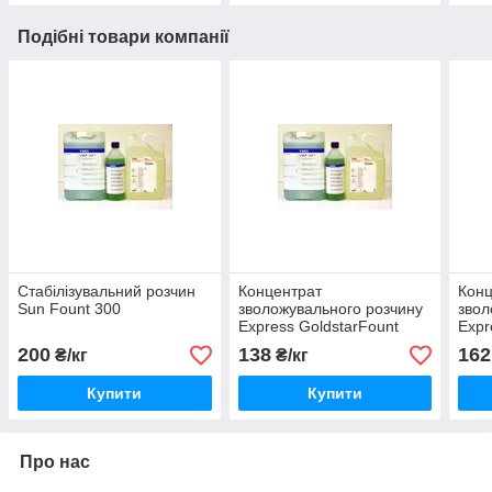
Подібні товари компанії
Стабілізувальний розчин
Концентрат
Конц
Sun Fount 300
зволожувального розчину
звол
Express GoldstarFount
Expr
200
138
162
₴/кг
₴/кг
Купити
Купити
Про нас