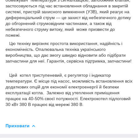
застосовуються під час встановлення обладнання в закритій
системі, пристрій захисного вимкнення (УЗВ), який реагує на
диференціальний струм — це захист від небезпечного дотику
до обгорнений струмовідним частинами, а також від
небезпечного струму витоку, який може призвести до
пожежі.
Цю техніку вирізняє простота використання, надійність і
економічність. Опалювальна техніка українського
виробництва, що дає змогу швидко відновити або підібрати
запчастини для неї. Гарантія, сервісна підтримка, запчастини!
Цей котел триступеневий, є регулятор і індикатор
температури. Є місце під насос, можливість встановлення всіх
додаткових опцій для економії електроенергії й безпеки
експлуатації котла. Залежно від утеплення приміщення
працює на 40-50% своєї потужності. Електрокотел підлоговий
30 кВт 380 В працює від мережі 380 В.
Приховати