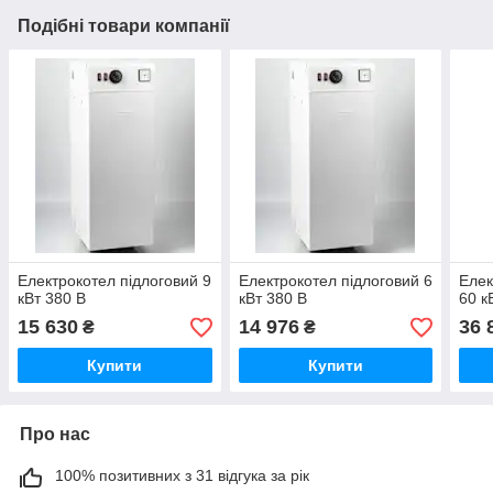
Подібні товари компанії
Електрокотел підлоговий 9
Електрокотел підлоговий 6
Елек
кВт 380 В
кВт 380 В
60 к
15 630
14 976
36 
₴
₴
Купити
Купити
Про нас
100% позитивних з 31 відгука за рік