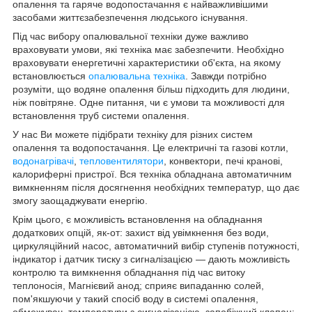
опалення та гаряче водопостачання є найважливішими
засобами життєзабезпечення людського існування.
Під час вибору опалювальної техніки дуже важливо
враховувати умови, які техніка має забезпечити. Необхідно
враховувати енергетичні характеристики об'єкта, на якому
встановлюється
опалювальна техніка
. Завжди потрібно
розуміти, що водяне опалення більш підходить для людини,
ніж повітряне. Одне питання, чи є умови та можливості для
встановлення труб системи опалення.
У нас Ви можете підібрати техніку для різних систем
опалення та водопостачання. Це електричні та газові котли,
водонагрівачі
,
тепловентилятори
, конвектори, печі кранові,
калориферні пристрої. Вся техніка обладнана автоматичним
вимкненням після досягнення необхідних температур, що дає
змогу заощаджувати енергію.
Крім цього, є можливість встановлення на обладнання
додаткових опцій, як-от: захист від увімкнення без води,
циркуляційний насос, автоматичний вибір ступенів потужності,
індикатор і датчик тиску з сигналізацією — дають можливість
контролю та вимкнення обладнання під час витоку
теплоносія, Магнієвий анод; сприяє випаданню солей,
пом'якшуючи у такий спосіб воду в системі опалення,
обмежувач температури з сигналізацією, запобіжний клапан;