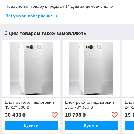
Повернення товару впродовж 14 днів за домовленістю
Всі умови повернення
З цим товаром також замовляють
Електрокотел підлоговий
Електрокотел підлоговий
Елек
45 кВт 380 В
19,5 кВт 380 В
24 к
30 438
18 708
19 
₴
₴
Купити
Купити