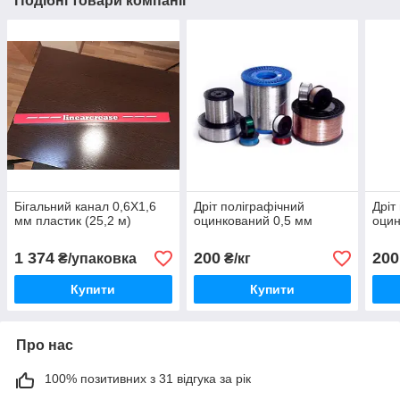
Подібні товари компанії
Бігальний канал 0,6Х1,6
Дріт поліграфічний
Дріт
мм пластик (25,2 м)
оцинкований 0,5 мм
оцин
1 374
200
200
₴/упаковка
₴/кг
Купити
Купити
Про нас
100% позитивних з 31 відгука за рік