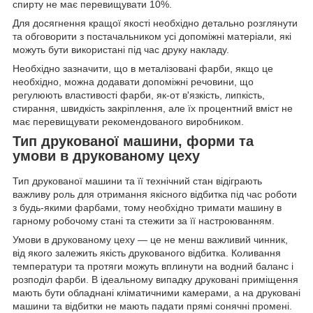
спирту не має перевищувати 10%.
Для досягнення кращої якості необхідно детально розглянути
та обговорити з постачальником усі допоміжні матеріали, які
можуть бути використані під час друку накладу.
Необхідно зазначити, що в металізовані фарби, якщо це
необхідно, можна додавати допоміжні речовини, що
регулюють властивості фарби, як-от в'язкість, липкість,
стирання, швидкість закріплення, але їх процентний вміст не
має перевищувати рекомендованого виробником.
Тип друкованої машини, форми та
умови в друкованому цеху
Тип друкованої машини та її технічний стан відіграють
важливу роль для отримання якісного відбитка під час роботи
з будь-якими фарбами, тому необхідно тримати машину в
гарному робочому стані та стежити за її настроюванням.
Умови в друкованому цеху — це не менш важливий чинник,
від якого залежить якість друкованого відбитка. Коливання
температури та протяги можуть вплинути на водний баланс і
розподіл фарби. В ідеальному випадку друковані приміщення
мають бути обладнані кліматичними камерами, а на друковані
машини та відбитки не мають падати прямі сонячні промені.