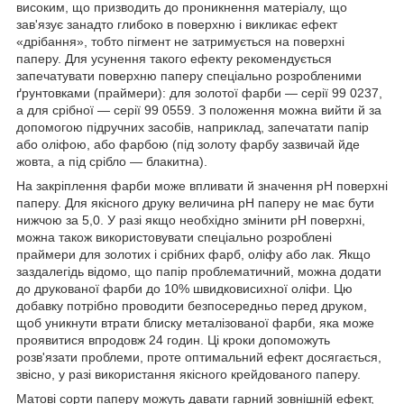
високим, що призводить до проникнення матеріалу, що
зав'язує занадто глибоко в поверхню і викликає ефект
«дрібання», тобто пігмент не затримується на поверхні
паперу. Для усунення такого ефекту рекомендується
запечатувати поверхню паперу спеціально розробленими
ґрунтовками (праймери): для золотої фарби — серії 99 0237,
а для срібної — серії 99 0559. З положення можна вийти й за
допомогою підручних засобів, наприклад, запечатати папір
або оліфою, або фарбою (під золоту фарбу зазвичай йде
жовта, а під срібло — блакитна).
На закріплення фарби може впливати й значення pH поверхні
паперу. Для якісного друку величина pH паперу не має бути
нижчою за 5,0. У разі якщо необхідно змінити рН поверхні,
можна також використовувати спеціально розроблені
праймери для золотих і срібних фарб, оліфу або лак. Якщо
заздалегідь відомо, що папір проблематичний, можна додати
до друкованої фарби до 10% швидковисихної оліфи. Цю
добавку потрібно проводити безпосередньо перед друком,
щоб уникнути втрати блиску металізованої фарби, яка може
проявитися впродовж 24 годин. Ці кроки допоможуть
розв'язати проблеми, проте оптимальний ефект досягається,
звісно, у разі використання якісного крейдованого паперу.
Матові сорти паперу можуть давати гарний зовнішній ефект,