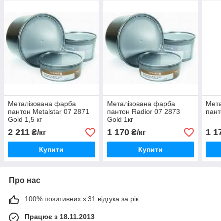
Металізована фарба
Металізована фарба
Мета
пантон Metalstar 07 2871
пантон Radior 07 2873
пант
Gold 1,5 кг
Gold 1кг
2 211
1 170
1 1
₴/кг
₴/кг
Купити
Купити
Про нас
100% позитивних з 31 відгука за рік
Працює з 18.11.2013