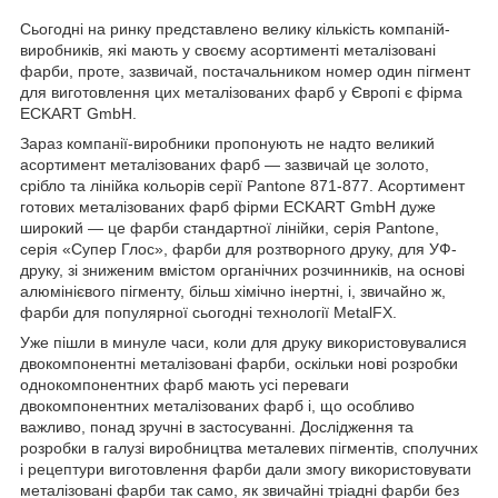
Сьогодні на ринку представлено велику кількість компаній-
виробників, які мають у своєму асортименті металізовані
фарби, проте, зазвичай, постачальником номер один пігмент
для виготовлення цих металізованих фарб у Європі є фірма
ECKART GmbH.
Зараз компанії-виробники пропонують не надто великий
асортимент металізованих фарб — зазвичай це золото,
срібло та лінійка кольорів серії Pantone 871-877. Асортимент
готових металізованих фарб фірми ECKART GmbH дуже
широкий — це фарби стандартної лінійки, серія Pantone,
серія «Супер Глос», фарби для розтворного друку, для УФ-
друку, зі зниженим вмістом органічних розчинників, на основі
алюмінієвого пігменту, більш хімічно інертні, і, звичайно ж,
фарби для популярної сьогодні технології MetalFX.
Уже пішли в минуле часи, коли для друку використовувалися
двокомпонентні металізовані фарби, оскільки нові розробки
однокомпонентних фарб мають усі переваги
двокомпонентних металізованих фарб і, що особливо
важливо, понад зручні в застосуванні. Дослідження та
розробки в галузі виробництва металевих пігментів, сполучних
і рецептури виготовлення фарби дали змогу використовувати
металізовані фарби так само, як звичайні тріадні фарби без