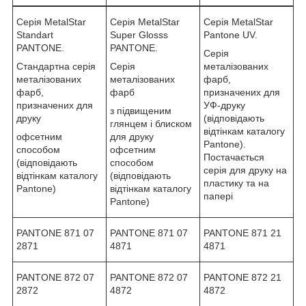
Серія MetalStar
Серія MetalStar
Серія MetalStar
Standart
Super Glosss
Pantone UV.
PANTONE.
PANTONE.
Серія
Стандартна серія
Серія
металізованих
металізованих
металізованих
фарб,
фарб,
фарб
призначених для
призначених для
УФ-друку
з підвищеним
друку
(відповідають
глянцем і блиском
відтінкам каталогу
офсетним
для друку
Pantone).
способом
офсетним
Постачається
(відповідають
способом
серія для друку на
відтінкам каталогу
(відповідають
пластику та на
Pantone)
відтінкам каталогу
папері
Pantone)
PANTONE 871 07
PANTONE 871 07
PANTONE 871 21
2871
4871
4871
PANTONE 872 07
PANTONE 872 07
PANTONE 872 21
2872
4872
4872