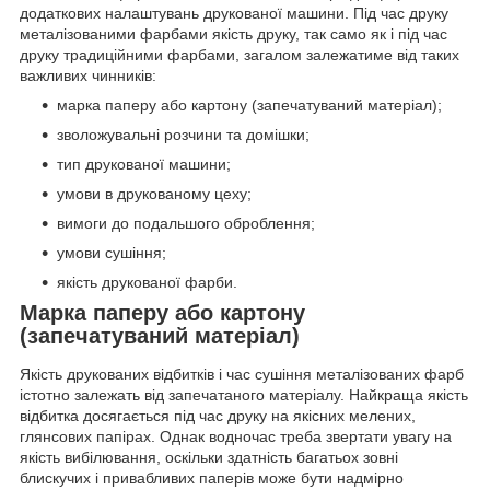
додаткових налаштувань друкованої машини. Під час друку
металізованими фарбами якість друку, так само як і під час
друку традиційними фарбами, загалом залежатиме від таких
важливих чинників:
марка паперу або картону (запечатуваний матеріал);
зволожувальні розчини та домішки;
тип друкованої машини;
умови в друкованому цеху;
вимоги до подальшого оброблення;
умови сушіння;
якість друкованої фарби.
Марка паперу або картону
(запечатуваний матеріал)
Якість друкованих відбитків і час сушіння металізованих фарб
істотно залежать від запечатаного матеріалу. Найкраща якість
відбитка досягається під час друку на якісних мелених,
глянсових папірах. Однак водночас треба звертати увагу на
якість вибілювання, оскільки здатність багатьох зовні
блискучих і привабливих паперів може бути надмірно