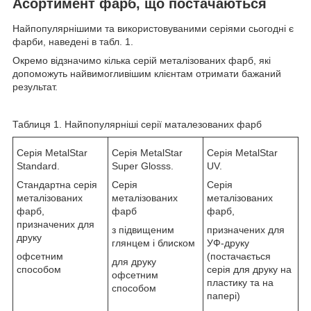
Асортимент фарб, що постачаються
Найпопулярнішими та використовуваними серіями сьогодні є
фарби, наведені в табл. 1.
Окремо відзначимо кілька серій металізованих фарб, які
допоможуть найвимогливішим клієнтам отримати бажаний
результат.
Таблиця 1. Найпопулярніші серії маталезованих фарб
Серія MetalStar
Серія MetalStar
Серія MetalStar
Standard.
Super Glosss.
UV.
Стандартна серія
Серія
Серія
металізованих
металізованих
металізованих
фарб,
фарб
фарб,
призначених для
з підвищеним
призначених для
друку
глянцем і блиском
УФ-друку
офсетним
(постачається
для друку
способом
серія для друку на
офсетним
пластику та на
способом
папері)