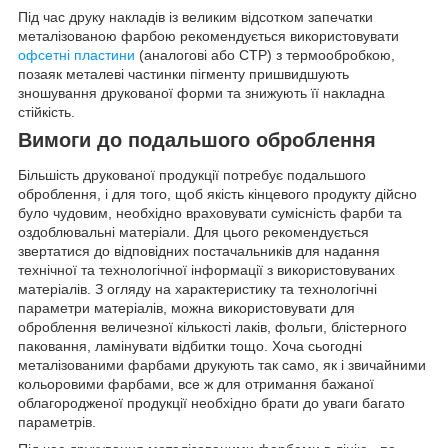
Під час друку накладів із великим відсотком запечатки
металізованою фарбою рекомендується використовувати
офсетні пластини
(аналогові або CTP) з термообробкою,
позаяк металеві частинки пігменту пришвидшують
зношування друкованої форми та знижують її накладна
стійкість.
Вимоги до подальшого оброблення
Більшість друкованої продукції потребує подальшого
оброблення, і для того, щоб якість кінцевого продукту дійсно
було чудовим, необхідно враховувати сумісність фарби та
оздоблювальні матеріали. Для цього рекомендується
звертатися до відповідних постачальників для надання
технічної та технологічної інформації з використовуваних
матеріалів. З огляду на характеристику та технологічні
параметри матеріалів, можна використовувати для
оброблення величезної кількості лаків, фольги, блістерного
паковання, ламінувати відбитки тощо. Хоча сьогодні
металізованими фарбами друкують так само, як і звичайними
кольоровими фарбами, все ж для отримання бажаної
облагородженої продукції необхідно брати до уваги багато
параметрів.