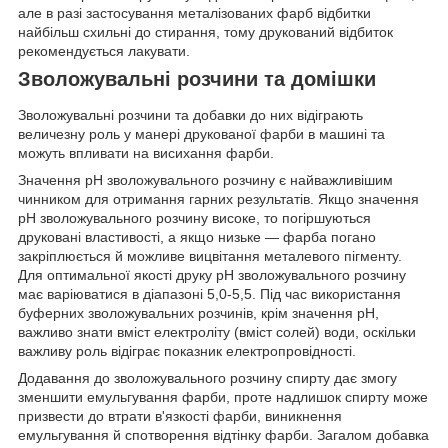
але в разі застосування металізованих фарб відбитки
найбільш схильні до стирання, тому друкований відбиток
рекомендується лакувати.
Зволожувальні розчини та домішки
Зволожувальні розчини та добавки до них відіграють
величезну роль у манері друкованої фарби в машині та
можуть впливати на висихання фарби.
Значення pH зволожувального розчину є найважливішим
чинником для отримання гарних результатів. Якщо значення
pH зволожувального розчину високе, то погіршуються
друковані властивості, а якщо низьке — фарба погано
закріплюється й можливе вицвітання металевого пігменту.
Для оптимальної якості друку pH зволожувального розчину
має варіюватися в діапазоні 5,0-5,5. Під час використання
буферних зволожувальних розчинів, крім значення pH,
важливо знати вміст електроліту (вміст солей) води, оскільки
важливу роль відіграє показник електропровідності.
Додавання до зволожувального розчину спирту дає змогу
зменшити емульгування фарби, проте надлишок спирту може
призвести до втрати в'язкості фарби, виникнення
емульгування й спотворення відтінку фарби. Загалом добавка