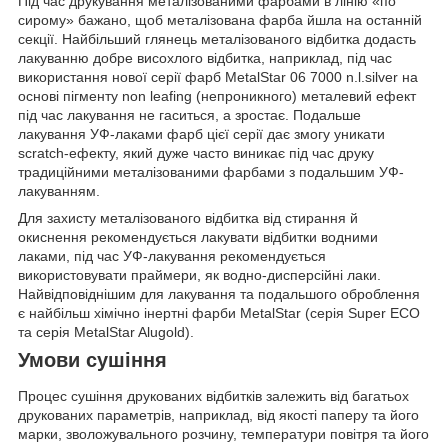
Під час друкування металізованими фарбами в лінію «по
сирому» бажано, щоб металізована фарба йшла на останній
секції. Найбільший глянець металізованого відбитка додасть
лакуванню добре висохлого відбитка, наприклад, під час
використання нової серії фарб MetalStar 06 7000 n.l.silver на
основі пігменту non leafing (непроникного) металевий ефект
під час лакування не гаситься, а зростає. Подальше
лакування УФ-лаками фарб цієї серії дає змогу уникати
scratch-ефекту, який дуже часто виникає під час друку
традиційними металізованими фарбами з подальшим УФ-
лакуванням.
Для захисту металізованого відбитка від стирання й
окиснення рекомендується лакувати відбитки водними
лаками, під час УФ-лакування рекомендується
використовувати праймери, як водно-дисперсійні лаки.
Найвідповіднішим для лакування та подальшого оброблення
є найбільш хімічно інертні фарби MetalStar (серія Super ECO
та серія MetalStar Alugold).
Умови сушіння
Процес сушіння друкованих відбитків залежить від багатьох
друкованих параметрів, наприклад, від якості паперу та його
марки, зволожувального розчину, температури повітря та його