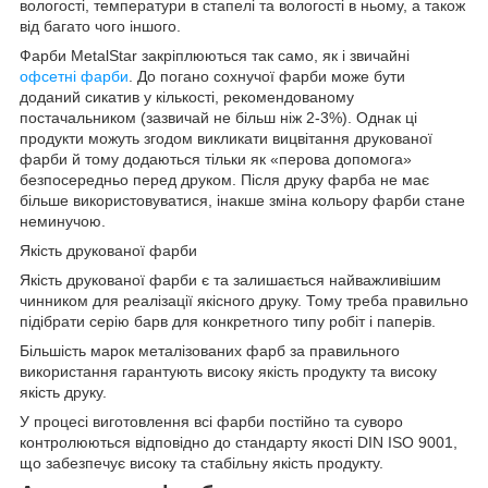
вологості, температури в стапелі та вологості в ньому, а також
від багато чого іншого.
Фарби MetalStar закріплюються так само, як і звичайні
офсетні фарби
. До погано сохнучої фарби може бути
доданий сикатив у кількості, рекомендованому
постачальником (зазвичай не більш ніж 2-3%). Однак ці
продукти можуть згодом викликати вицвітання друкованої
фарби й тому додаються тільки як «перова допомога»
безпосередньо перед друком. Після друку фарба не має
більше використовуватися, інакше зміна кольору фарби стане
неминучою.
Якість друкованої фарби
Якість друкованої фарби є та залишається найважливішим
чинником для реалізації якісного друку. Тому треба правильно
підібрати серію барв для конкретного типу робіт і паперів.
Більшість марок металізованих фарб за правильного
використання гарантують високу якість продукту та високу
якість друку.
У процесі виготовлення всі фарби постійно та суворо
контролюються відповідно до стандарту якості DIN ISO 9001,
що забезпечує високу та стабільну якість продукту.